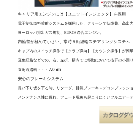
キャリア用エンジンには【ユニットインジェクタ】を採用
電子制御燃料噴射システムを採用した、クリーンで低燃費、高出
ヨーロッパ排出ガス規制、EURO3適合エンジン。
内輪差が極めて小さい、常時５軸総輪ステアリングシステム
キャプ内のスイッチ操作で【クラブ操向】【カウンタ操作】が簡
直角経路などでの、右、左折、構内でに移動において抜群の小回
7.05m
直角通路幅・・・
安心のブレーキシステム
長い下り坂を下る時、リターダ、排気ブレーキ＋デコンプレッシ
メンテナンス性に優れ、フェード現象も起こりにくいフルエアー