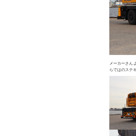
メーカーさんよ
らではのステ